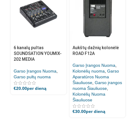
6 kanalų pultas
Aukštų dažnių kolonėlė
Dy
SOUNDSATION YOUMIX-
ROAD F12A
ko
202 MEDIA
Garso Įrangos Nuoma
,
Ga
Garso Įrangos Nuoma
,
Kolonėlių nuoma
,
Garso
Ko
Garso pultų nuoma
Aparatūros Nuoma
Ap
Šiauliuose
,
Garso įrangos
Ši
€
20.00
per dieną
nuoma Šiauliuose
,
nu
Kolonėlių Nuoma
Ko
Šiauliuose
Ši
€
30.00
per dieną
€