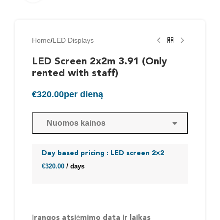
Home
/
LED Displays
LED Screen 2x2m 3.91 (Only
rented with staff)
€
320.00
per dieną
Nuomos kainos
Day based pricing : LED screen 2×2
€
320.00
/ days
Įrangos atsiėmimo data ir laikas