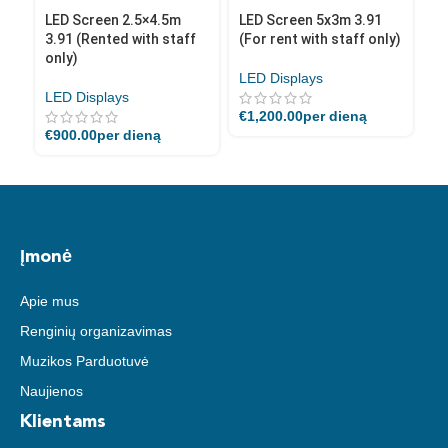
LED Screen 2.5×4.5m
LED Screen 5x3m 3.91
LE
3.91 (Rented with staff
(For rent with staff only)
(F
only)
LED Displays
LE
LED Displays
€
1,200.00
per dieną
€
1
€
900.00
per dieną
Įmonė
Apie mus
Renginių organizavimas
Muzikos Parduotuvė
Naujienos
Klientams