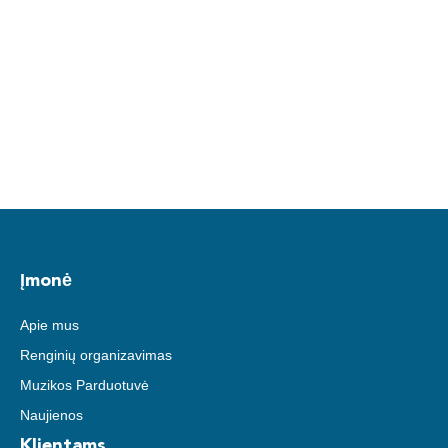
Įmonė
Apie mus
Renginių organizavimas
Muzikos Parduotuvė
Naujienos
Klientams